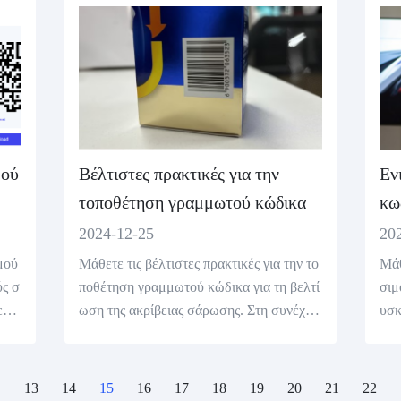
άρκ
α σ
μού
Βέλτιστες πρακτικές για την
Εν
τοποθέτηση γραμμωτού κώδικα
κω
2024-12-25
20
μού
Μάθετε τις βέλτιστες πρακτικές για την το
Μάθ
ύς σ
ποθέτηση γραμμωτού κώδικα για τη βελτί
σιμ
ες μ
ωση της ακρίβειας σάρωσης. Στη συνέχει
υσκ
τητ
α, χρησιμοποιήστε τη δωρεάν γεννήτρια γ
να 
ρεάν
ραμμωτών κωδίκων μας για να δημιουργή
αφο
ση.
σετε γραμμωτούς κώδικες υψηλής ποιότη
ννή
13
14
15
16
17
18
19
20
21
22