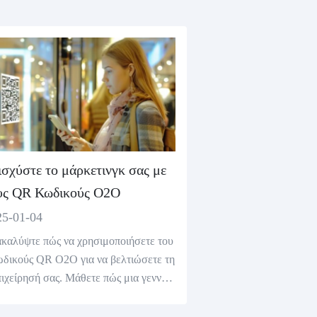
ισχύστε το μάρκετινγκ σας με
υς QR Κωδικούς O2O
25-01-04
καλύψτε πώς να χρησιμοποιήσετε του
ωδικούς QR O2O για να βελτιώσετε τη
πιχείρησή σας. Μάθετε πώς μια γεννήτ
 κωδικών QR μπορεί να βελτιώσει την
ειρία του πελάτη, να παρακολουθεί δε