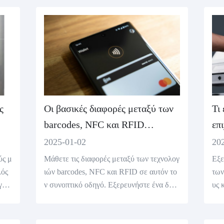
ήσουν την πιστότητα και να δοκιμάσουν τ
δομ
η γεννήτρια κωδικών QR δωρεάν.
ς
Οι βασικές διαφορές μεταξύ των
Τι 
barcodes, NFC και RFID
επ
εξηγήθηκαν
2025-01-02
20
ύς μ
Μάθετε τις διαφορές μεταξύ των τεχνολογ
Εξε
λός
ιών barcodes, NFC και RFID σε αυτόν το
των
γής
ν συνοπτικό οδηγό. Εξερευνήστε ένα δωρ
υς 
ίτων
εάν εργαλείο γεννήτριας γραμμικών κωδι
κες
κών για να ξεκινήσετε!
ωδι
ικη