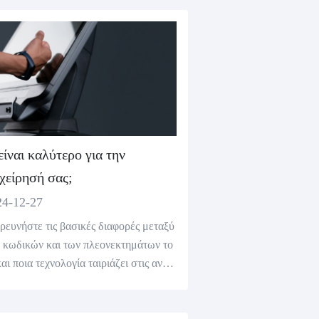
ένα και να αυξήσει τις μετατροπές.
είναι καλύτερο για την
ιχείρησή σας;
24-12-27
ρευνήστε τις βασικές διαφορές μεταξύ
 κωδικών και των πλεονεκτημάτων το
και ποια τεχνολογία ταιριάζει στις ανάγ
 της επιχείρησής σας. Μάθετε πώς οι κ
κοί και μπορούν να βελτιώσουν τις διο
τικές υπηρεσίες, τις πληρωμές και το μ