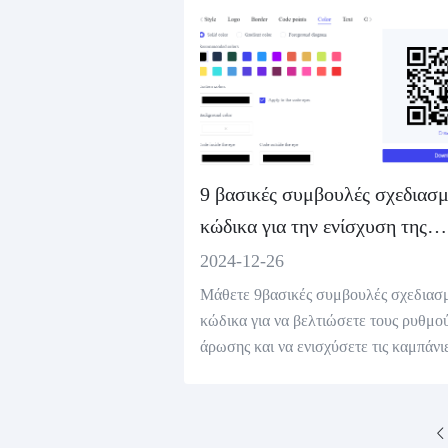
9 βασικές συμβουλές σχεδιασ
κώδικα για την ενίσχυση της
επιτυχίας σάρωσης
2024-12-26
Μάθετε 9βασικές συμβουλές σχεδιασ
κώδικα για να βελτιώσετε τους ρυθμο
άρωσης και να ενισχύσετε τις καμπάνι
άρκετινγκ. Δημιουργήστε υψηλής ποιό
ας, ανιχνεύσιμους κωδικούς με τη δω
γεννήτρια κώδικα σε απευθείας σύνδε