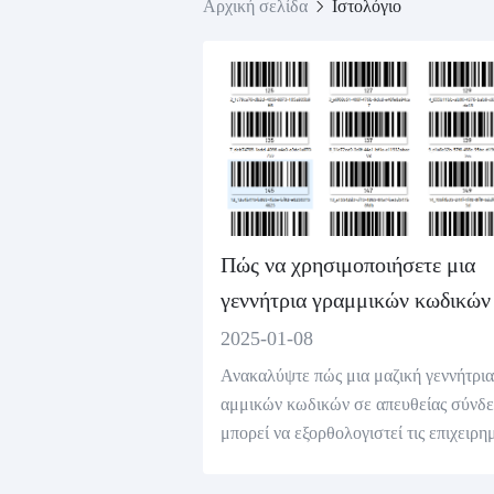
Αρχική σελίδα
Ιστολόγιο
Πώς να χρησιμοποιήσετε μια
γεννήτρια γραμμικών κωδικών
απευθείας σύνδεση για την
2025-01-08
ετικέτα;
Ανακαλύψτε πώς μια μαζική γεννήτρια
αμμικών κωδικών σε απευθείας σύνδ
μπορεί να εξορθολογιστεί τις επιχειρη
κές σας δραστηριότητες δημιουργώντα
ρήγορα πολλούς γραμμικούς κωδικούς