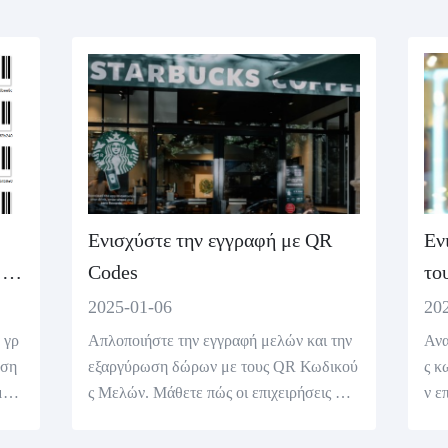
Ενισχύστε την εγγραφή με QR
Εν
 σε
Codes
το
2025-01-06
20
 γρ
Απλοποιήστε την εγγραφή μελών και την
Ανα
εση
εξαργύρωση δώρων με τους QR Κωδικού
ς κ
ματι
ς Μελών. Μάθετε πώς οι επιχειρήσεις μπο
ν ε
ς γ
ρούν να χρησιμοποιούν QR κωδικούς για
ρια
 τα
να βελτιώσουν την αποδοτικότητα, να αυξ
εμπ