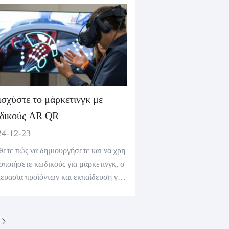
ετινγκ με μια δωρεάν γεννήτρια κώδικ
ε απευθείας σύνδεση.
ισχύστε το μάρκετινγκ με
δικούς AR QR
24-12-23
ετε πώς να δημιουργήσετε και να χρη
οποιήσετε κωδικούς για μάρκετινγκ, σ
ευασία προϊόντων και εκπαίδευση για
ενισχύσετε την αλληλεπίδραση και την
σίωση των πελατών με μια δωρεάν γε
τρια κώδικα.