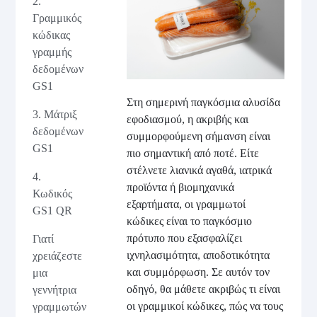
2.
Γραμμικός
κώδικας
γραμμής
δεδομένων
GS1
Στη σημερινή παγκόσμια αλυσίδα
3. Μάτριξ
εφοδιασμού, η ακριβής και
δεδομένων
συμμορφούμενη σήμανση είναι
GS1
πιο σημαντική από ποτέ. Είτε
στέλνετε λιανικά αγαθά, ιατρικά
4.
προϊόντα ή βιομηχανικά
Κωδικός
εξαρτήματα, οι γραμμωτοί
GS1 QR
κώδικες είναι το παγκόσμιο
πρότυπο που εξασφαλίζει
Γιατί
ιχνηλασιμότητα, αποδοτικότητα
χρειάζεστε
και συμμόρφωση. Σε αυτόν τον
μια
οδηγό, θα μάθετε ακριβώς τι είναι
γεννήτρια
οι γραμμικοί κώδικες, πώς να τους
γραμμωτών