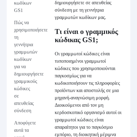
δημιουργήσετε σε απευθείας
κωδίκων
σύνδεση με τη γεννήτρια
GS1
γραμμωτών κωδίκων μας.
Πώς να
χρησιμοποιήσετε
Τι είναι ο γραμμικός
τη
κώδικας GS1;
γεννήτρια
γραμμωτών
Οι γραμμωτοί κώδικες είναι
κωδίκων
τυποποιημένοι γραμμωτοί
για να
κώδικες που χρησιμοποιούνται
δημιουργήσετε
παγκοσμίως για να
γραμμικούς
κωδικοποιήσουν τις πληροφορίες
κώδικες
προϊόντων και αποστολής σε μια
σε
μηχανή-αναγνώσιμη μορφή.
απευθείας
Διοικούμενοι από τον μη
σύνδεση
κερδοσκοπικό οργανισμό αυτοί οι
γραμμωτοί κώδικες είναι
Αποφύγετε
απαραίτητοι για το παγκόσμιο
αυτά τα
εμπόριο, τη διοικητική μέριμνα