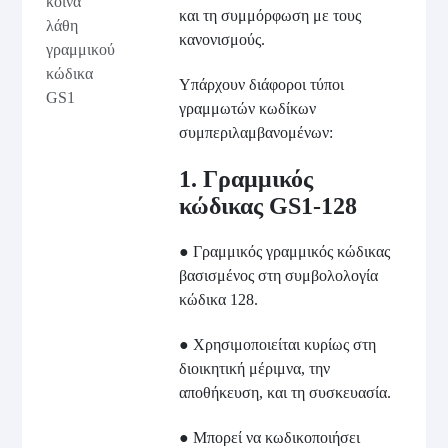
κοινά
και τη συμμόρφωση με τους
λάθη
κανονισμούς.
γραμμικού
κώδικα
Υπάρχουν διάφοροι τύποι
GS1
γραμμωτών κωδίκων
συμπεριλαμβανομένων:
1. Γραμμικός
κώδικας GS1-128
● Γραμμικός γραμμικός κώδικας
βασισμένος στη συμβολολογία
κώδικα 128.
● Χρησιμοποιείται κυρίως στη
διοικητική μέριμνα, την
αποθήκευση, και τη συσκευασία.
● Μπορεί να κωδικοποιήσει