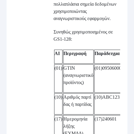
πολλαπλάσια σημεία δεδομένων
χρησιμοποιώντας
αναγνωριστικούς εφαρμογών.
Συνηθώς χρησιμοποιημένος σε
GS1-128:
AI
Περιγραφή
Παράδειγμα
(01)
GTIN
(01)0950600013435
(αναγνωριστικό
προϊόντος)
(10)
Αριθμός παρτί
(10)ABC123
δας ή παρτίδας
(17)
Ημερομηνία
(17)240601
λήξης
(ΕΥΜΔΔ)