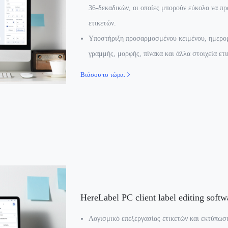
36-δεκαδικών, οι οποίες μπορούν εύκολα να π
ετικετών.
Υποστήριξη προσαρμοσμένου κειμένου, ημερομ
γραμμής, μορφής, πίνακα και άλλα στοιχεία ετι
Βιάσου το τώρα.
HereLabel PC client label editing softw
Λογισμικό επεξεργασίας ετικετών και εκτύπωσ