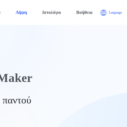
e
Λήψη
Ιστολόγιο
Βοήθεια
Language
 Maker
 παντού