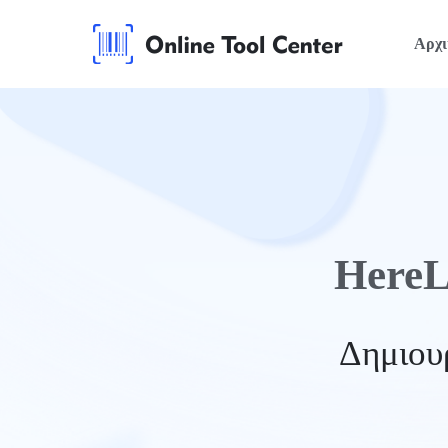
Αρχι
HereL
Δημιου