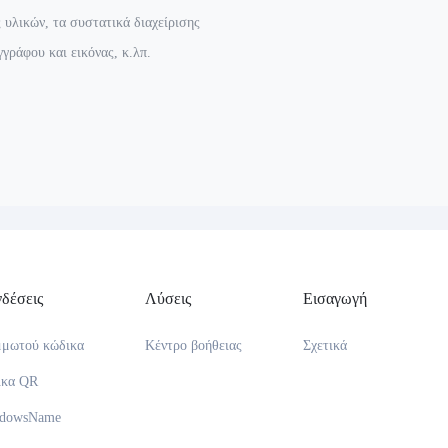
ς υλικών, τα συστατικά διαχείρισης
γράφου και εικόνας, κ.λπ.
δέσεις
Λύσεις
Εισαγωγή
μμωτού κώδικα
Κέντρο βοήθειας
Σχετικά
ικα QR
ndowsName