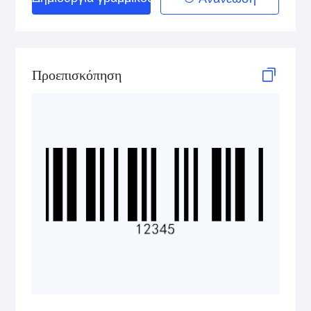
2D Codes
GS1 2D Codes
Προεπισκόπηση