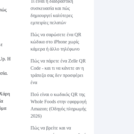
Τι είναι η διαδραστική
συσκευασία και πώς
 πώς
δημιουργεί καλύτερες
εμπειρίες πελατών
Πώς να σαρώσετε ένα QR
κώδικα στο iPhone χωρίς
με
κάμερα ή άλλο τηλέφωνο
 Up. Η
Πώς να πάρετε ένα Zelle QR
Code - και τι να κάνετε αν η
σία.
τράπεζα σας δεν προσφέρει
ένα
 Χάρη
Πού είναι ο κωδικός QR της
ία
Whole Foods στην εφαρμογή
όμα
Amazon; (Οδηγός πληρωμής
2026)
Πώς να βρείτε και να