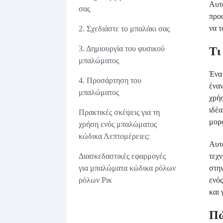
Αυτό
σας
προ
να 
2. Σχεδιάστε το μπαλάκι σας
3. Δημιουργία του φυσικού
Τι
μπαλώματος
Ένα
4. Προσάρτηση του
έναν
μπαλώματος
χρήσ
ιδέ
Πρακτικές σκέψεις για τη
μορ
χρήση ενός μπαλώματος
κώδικα Λεπτομέρειες:
Αυτ
τεχν
Διασκεδαστικές εφαρμογές
στη
για μπαλώματα κώδικα ρόλων
ενό
ρόλων Ρικ
και 
Πώ