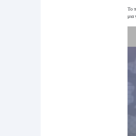
Το 
μια