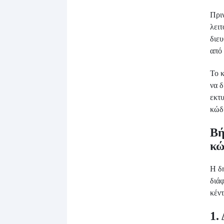
Πρι
λει
διε
από
Το κ
να δ
εκτ
κώδι
Βή
κώ
Η δ
διά
κέν
1.