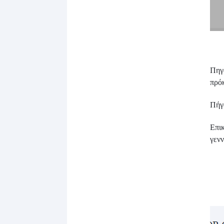
Πηγα
πρόκ
Πήγ
Επι
γενν