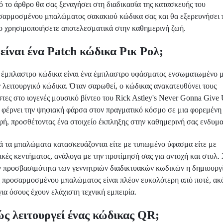
 το άρθρο θα σας ξεναγήσει στη διαδικασία της κατασκευής του
σαρμοσμένου μπαλώματος σακακιού κώδικα σας και θα εξερευνήσει
το χρησιμοποιήσετε αποτελεσματικά στην καθημερινή ζωή.
 είναι ένα Patch κώδικα Ρικ Ρολ;
 έμπλαστρο κώδικα είναι ένα έμπλαστρο υφάσματος ενσωματωμένο 
 λειτουργικό κώδικα. Όταν σαρωθεί, ο κώδικας ανακατευθύνει τους
τες στο ιογενές μουσικό βίντεο του Rick Astley's Never Gonna Give
α φέρνει την ψηφιακή φάρσα στον πραγματικό κόσμο σε μια φορεμένη
φή, προσθέτοντας ένα στοιχείο έκπληξης στην καθημερινή σας ενδυμα
ά τα μπαλώματα κατασκευάζονται είτε με τυπωμένο ύφασμα είτε με
ικές κεντήματος, ανάλογα με την προτίμησή σας για αντοχή και στυλ.
ν προσβασιμότητα των γεννητριών διαδικτυακών κωδικών η δημιουργ
ς προσαρμοσμένου μπαλώματος είναι πλέον ευκολότερη από ποτέ, ακ
για όσους έχουν ελάχιστη τεχνική εμπειρία.
ς λειτουργεί ένας κώδικας QR;