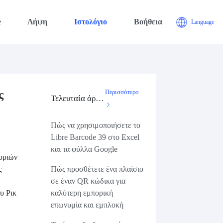
e
Λήψη
Ιστολόγιο
Βοήθεια
Language
ς
Περισσότερο
Τελευταία άρθρα
Πώς να χρησιμοποιήσετε το
Libre Barcode 39 στο Excel
και τα φύλλα Google
φοριών
ς
Πώς προσθέτετε ένα πλαίσιο
σε έναν QR κώδικα για
υ Ρικ
καλύτερη εμπορική
επωνυμία και εμπλοκή