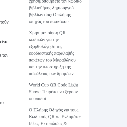
χρησιμοποιήσετε τον κωδικό
βιβλιοθήκης δημιουργού
βιβλίων σας: Ο πλήρης
οδηγός του δασκάλου
στούν
Χρησιμοποίηση QR
κωδικών για την
είναι
εξορθολόγηση της
εφοδιαστικής παραλαβής
ι τον
πακέτων του Μαραθώνου
και την υποστήριξη της
ασφάλειας των δρομέων
World Cup QR Code Light
Show: Τι πρέπει να ξέρουν
οι οπαδοί
το
Ο Πλήρης Οδηγός για τους
Κωδικούς QR σε Ενδυμάτα:
Ιδέες, Εκτυπώσεις &