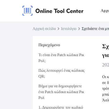
Αρχι
Αρχική σελίδα
Ιστολόγιο
Σχεδιάστε ένα μ
Περιεχόμενο
Σχ
γι
Τι είναι ένα Patch κώδικα Ρικ
Ρολ;
20
Πώς λειτουργεί ένας κώδικας
QR;
Οι κ
σε 
Βήμα για να δημιουργήσετε
τρόπ
ένα Patch κώδικα κώδικα Ρικ
μπαλ
Ρολ
Άσλ
1. Δημιουργήστε τον κωδικό