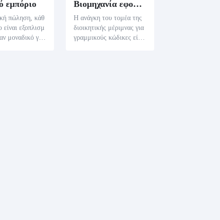
ό εμπόριο
Βιομηχανία εφοδιαστικής
ική πώληση, κάθ
Η ανάγκη του τομέα της
ο είναι εξοπλισμ
διοικητικής μέριμνας για
ναν μοναδικό γρα
γραμμικούς κώδικες είνα
δικα κώδικα 9
ι βαθιά, με τους γραμμικ
ος βελτιώνει ση
ούς κώδικες CODE 93 να
την αποδοτικότη
είναι ιδιαίτερα διαδεδομέ
ν ακρίβεια του α
νους στην παρακολούθησ
ος Η σάρωση το
η δεμάτων και των ρητών
τού κώδικα ενό
παραδόσεων λόγω της υψ
τος παρέχει άμεσ
ηλής πυκνότητας και του
ση σε περιεκτικ
ρυθμιζόμενου μήκους το
μέρειες όπως η τ
υς. Η σάρωση του γραμμ
μερομηνία κατασ
ωτού κώδικα μιας συσκε
ι η λήξη, ενισχύ
υασίας παρέχει άμεση πρ
ι τις λιανικές λ
όσβαση σε λεπτομερή δε
ς.
δομένα όπως η προέλευσ
η, ο προορισμός, το βάρο
ς και το μέγεθος της απο
στολής, εξορθολογιζοντα
ς έτσι τις υλικοτεχνικές
λειτουργίες.