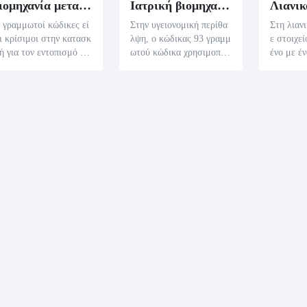
Βιομηχανία μεταποίησης
Ιατρική βιομηχανία
Λιανικ
 γραμμωτοί κώδικες εί
Στην υγειονομική περίθα
Στη λιαν
ι κρίσιμοι στην κατασκ
λψη, ο κώδικας 93 γραμμ
ε στοιχεί
ή για τον εντοπισμό κα
ωτού κώδικα χρησιμοποι
ένο με έ
την παρακολούθηση τω
είται συνήθως για να επι
μμωτό κώ
συστατικών και των τε
σημάνει και να παρακολο
3, ο οποί
κών αγαθών. Μια γρήγο
υθεί φάρμακα και ιατρικό
μαντικά 
 σάρωση παρέχει ζωτικ
εξοπλισμό. Η σάρωση αυ
τα και τη
 λεπτομέρειες, όπως η
τών των γραμμωτών κωδί
ποθέματ
ρομηνίες παραγωγής, α
κων αποκαλύπτει βασικές
υ γραμμω
θμοί παρτίδων και προ
λεπτομέρειες όπως ημερ
ς προϊόν
αγραφές, ενισχύοντας έ
ομηνίες παραγωγής και λ
η πρόσβα
ι τη ροή εργασίας παρα
ήξης, μαζί με οδηγίες χρ
ές λεπτο
γής.
ήσης, διευκολύνοντας τη
ιμή, η η
ν αυξημένη αποδοτικότητ
κευής, κα
α στις ιατρικές υπηρεσίε
οντας έτσ
ς.
ειτουργίε