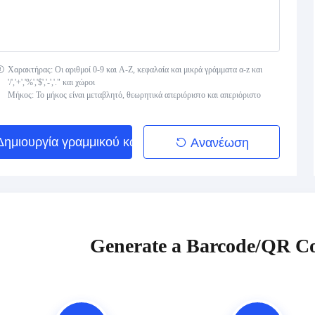
Χαρακτήρας: Οι αριθμοί 0-9 και A-Z, κεφαλαία και μικρά γράμματα α-z και
'/','+','%','$','-','." και χώροι
Μήκος: Το μήκος είναι μεταβλητό, θεωρητικά απεριόριστο και απεριόριστο
Δημιουργία γραμμικού κώδικα
Ανανέωση
Generate a Barcode/QR Co