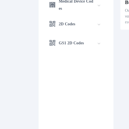
Medical Device Cod
es
Οι
να
ευ
2D Codes
ι 
ν 
λι
GS1 2D Codes
ρη
ές
με
ρι
δι
τσ
γω