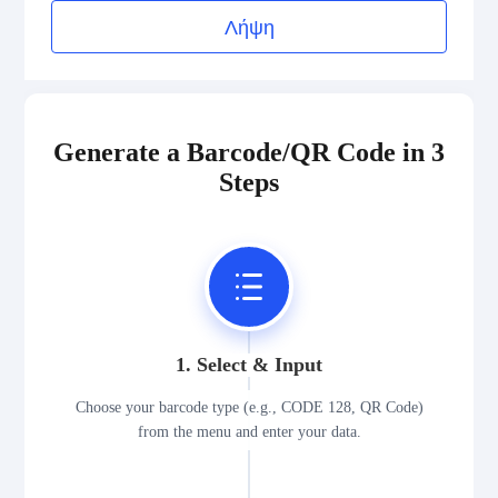
Medical Device Codes
Λήψη
2D Codes
Generate a Barcode/QR Code in 3
GS1 2D Codes
Steps
1. Select & Input
Choose your barcode type (e.g., CODE 128, QR Code)
from the menu and enter your data.