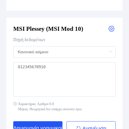
CODE 39
CODE 39 Extended
MSI Plessey (MSI Mod 10)
CODE 39 Mod 43
Πηγή δεδομένων
CODE 93
Codabar
Interleaved 2 of 5
Standard 2 of 5
Χαρακτήρας: Αριθμοί 0-9
Μήκος: Θεωρητικά δεν υπάρχει ανώτατο όριο
MSI Plessey (MSI Mod 10)
Pharmacode
Δημιουργία γραμμικού κώδικα
Ανανέωση