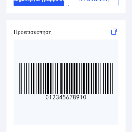
Telepen
GS1-128 (UCC/EAN-128)
Προεπισκόπηση
LOGMARS
EAN/UPC
Postal Codes
ISBN Codes
GS1 DataBar