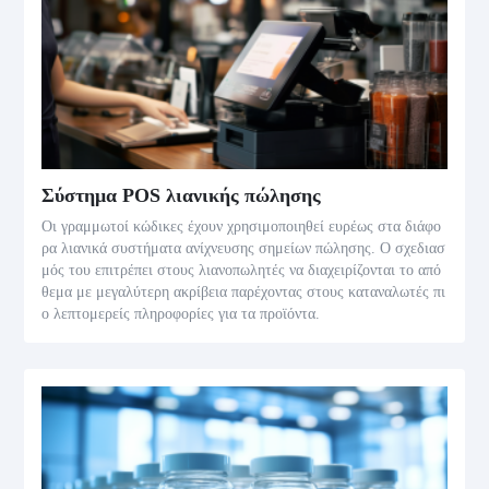
Σύστημα POS λιανικής πώλησης
Οι γραμμωτοί κώδικες έχουν χρησιμοποιηθεί ευρέως στα διάφο
ρα λιανικά συστήματα ανίχνευσης σημείων πώλησης. Ο σχεδιασ
μός του επιτρέπει στους λιανοπωλητές να διαχειρίζονται το από
θεμα με μεγαλύτερη ακρίβεια παρέχοντας στους καταναλωτές πι
ο λεπτομερείς πληροφορίες για τα προϊόντα.