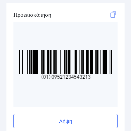
GS1 DataBar Stacked Omnidirectional
Προεπισκόπηση
GS1 DataBar Stacked Omnidirectional Composite
GS1 DataBar Truncated
GS1 DataBar Truncated Composite
Medical Device Codes
2D Codes
GS1 2D Codes
Λήψη