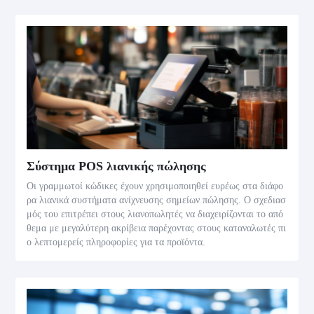
Σύστημα POS λιανικής πώλησης
Οι γραμμωτοί κώδικες έχουν χρησιμοποιηθεί ευρέως στα διάφο
ρα λιανικά συστήματα ανίχνευσης σημείων πώλησης. Ο σχεδιασ
μός του επιτρέπει στους λιανοπωλητές να διαχειρίζονται το από
θεμα με μεγαλύτερη ακρίβεια παρέχοντας στους καταναλωτές πι
ο λεπτομερείς πληροφορίες για τα προϊόντα.