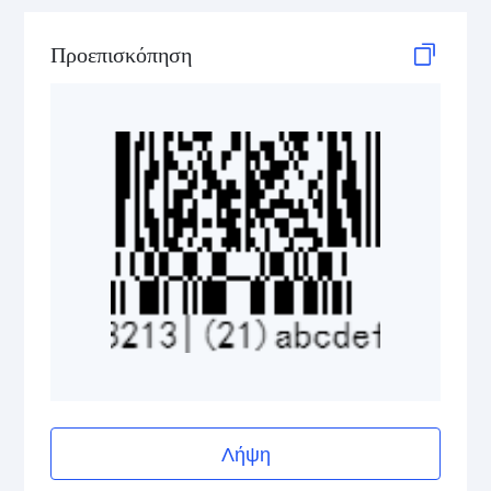
GS1 DataBar Stacked Omnidirectional
Προεπισκόπηση
GS1 DataBar Stacked Omnidirectional Composite
GS1 DataBar Truncated
GS1 DataBar Truncated Composite
Medical Device Codes
2D Codes
GS1 2D Codes
Λήψη