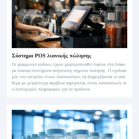
Σύστημα POS λιανικής πώλησης
Οι γραμμωτοί κώδικες έχουν χρησιμοποιηθεί ευρέως στα διάφο
ρα λιανικά συστήματα ανίχνευσης σημείων πώλησης. Ο σχεδιασ
μός του επιτρέπει στους λιανοπωλητές να διαχειρίζονται το από
θεμα με μεγαλύτερη ακρίβεια παρέχοντας στους καταναλωτές πι
ο λεπτομερείς πληροφορίες για τα προϊόντα.