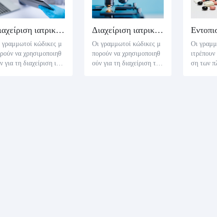
Διαχείριση ιατρικών εξόδων
Διαχείριση ιατρικών συσκευών
 γραμμωτοί κώδικες μ
Οι γραμμωτοί κώδικες μ
Οι γραμμ
ρούν να χρησιμοποιηθ
πορούν να χρησιμοποιηθ
ιτρέπουν
ν για τη διαχείριση ιατ
ούν για τη διαχείριση των
ση των π
κών δαπανών. Με την ε
ιατρικών συσκευών. Με
τίδων κα
τύπωση του γραμμωτού
την εκτύπωση γραμμωτώ
ών λήξης
δικα στο έγγραφο ιατρ
ν κωδίκων στις ιατρικές
οϊόντα, 
ών δαπανών, είναι κατά
συσκευές, είναι κατάλλη
υς διαχε
ηλο για το νοσοκομείο
λο για τα νοσοκομεία ή τ
ικής αλυ
το ιατρικό ίδρυμα να π
α ιατρικά ιδρύματα για ν
λουθούν κ
ακολουθεί και να διαχε
α παρακολουθεί και να δι
ονται κα
ίζεται τα ιατρικά έξοδα,
αχειρίζεται τις συσκευές,
μηνίες λ
ως το όνομα του ασθεν
όπως τα πρότυπα συσκευ
ν προϊόν
ς, την ημερομηνία θερ
ών, τις ημερομηνίες παρα
άνουν τι
είας, το αποτέλεσμα δι
γωγής, τη διάρκεια ζωής
ργειες, 
νωσης, το ιατρικό κόσ
στο ράφι, τα αρχεία συντ
ύθηση κα
ς και άλλες πληροφορί
ήρησης και άλλες πληρο
αν είναι 
.
φορίες.