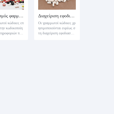
Εντοπισμός φαρμάκων
Διαχείριση εφοδιαστικής αλυσίδας
ωτοί κώδικες επ
Οι γραμμωτοί κώδικες χρ
 την κωδικοποίη
ησιμοποιούνται ευρέως σ
ληροφοριών παρ
τη διαχείριση εφοδιαστικ
ι των ημερομηνι
ής αλυσίδας στη βιομηχα
 στα ιατρικά πρ
νία υγειονομικής περίθαλ
επιτρέποντας στο
ψης. Με τη χρήση γραμμ
ιριστές εφοδιαστ
ωτών κωδίκων, οι οργανι
σίδας να παρακο
σμοί υγείας και οι προμη
αι να διαχειρίζ
θευτές μπορούν να παρακ
λύτερα τις ημερο
ολουθούν και να διαχειρί
ήξης των ιατρικώ
ζονται τα προϊόντα αποτε
των και να λαμβ
λεσματικότερα, εξασφαλί
ς κατάλληλες ενέ
ζοντας ακριβή ταυτοποίη
όπως η παρακολο
ση και ιχνηλασιμότητα δ
ι η ανάκληση ότ
εδομένων.
απαραίτητο.