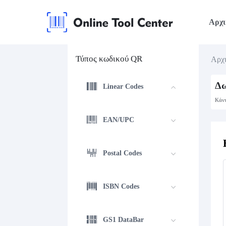
Αρχι
Τύπος κωδικού QR
Αρχι
Δω
Linear Codes
Κάντ
EAN/UPC
Postal Codes
ISBN Codes
GS1 DataBar