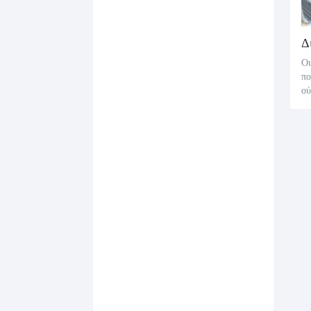
Οι
πο
ού
ρι
κ
κώ
ικ
λλ
ή 
αρ
ιρ
όπ
ού
απ
άγ
το
ες