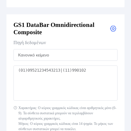
GS1 DataBar Expanded
GS1 DataBar Omnidirectional
GS1 DataBar Expanded Composite
Composite
GS1 DataBar Expanded Stacked
Πηγή δεδομένων
GS1 DataBar Expanded Stacked Composite
GS1 DataBar Limited
GS1 DataBar Limited Composite
GS1 DataBar Omnidirectional
Χαρακτήρας: Ο κύριος γραμμικός κώδικας είναι αριθμητικός μόνο (0-
9). Τα σύνθετα συστατικά μπορούν να περιλαμβάνουν
GS1 DataBar Omnidirectional Composite
αλφαριθμητικούς χαρακτήρες.
Μήκος: Ο κύριος γραμμικός κώδικας είναι 14 ψηφία. Το μήκος των
GS1 DataBar Stacked
σύνθετων συστατικών μπορεί να ποικίλει.